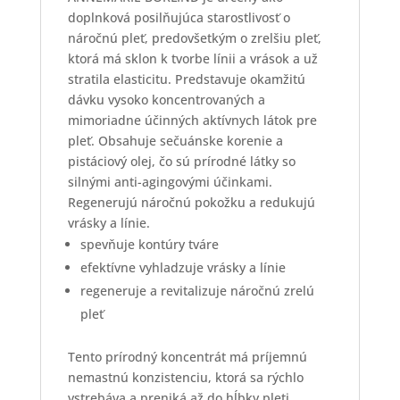
doplnková posilňujúca starostlivosť o
náročnú pleť, predovšetkým o zrelšiu pleť,
ktorá má sklon k tvorbe línii a vrások a už
stratila elasticitu. Predstavuje okamžitú
dávku vysoko koncentrovaných a
mimoriadne účinných aktívnych látok pre
pleť. Obsahuje sečuánske korenie a
pistáciový olej, čo sú prírodné látky so
silnými anti-agingovými účinkami.
Regenerujú náročnú pokožku a redukujú
vrásky a línie.
spevňuje kontúry tváre
efektívne vyhladzuje vrásky a línie
regeneruje a revitalizuje náročnú zrelú
pleť
Tento prírodný koncentrát má príjemnú
nemastnú konzistenciu, ktorá sa rýchlo
vstrebáva a preniká až do hĺbky pleti.