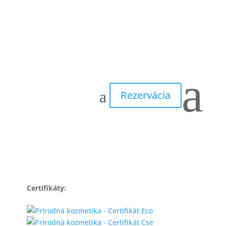
Zľava!
Domov
/
Starostlivosť o pleť
/
Posilňujúca
starostlivosť
/ ANTI-AGING REVITALIZÉR intenzívne
sérum pre zrelú pleť 15 ml
a
Rezervácia
ANTI-AGING REVITALIZÉR
intenzívne sérum pre
zrelú pleť 15 ml
45.00
€
Certifikáty: