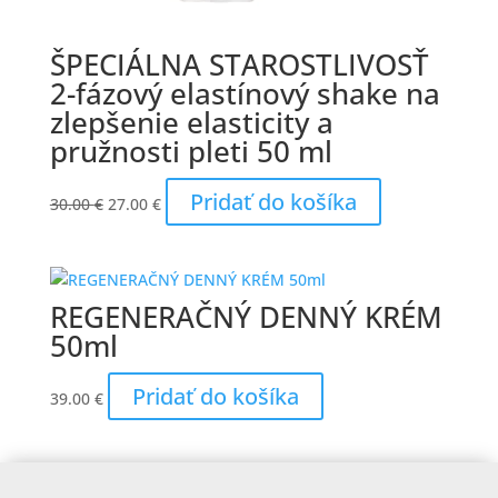
ŠPECIÁLNA STAROSTLIVOSŤ
2-fázový elastínový shake na
zlepšenie elasticity a
pružnosti pleti 50 ml
Pôvodná
Aktuálna
Pridať do košíka
30.00
€
27.00
€
cena
cena
bola:
je:
30.00 €.
27.00 €.
REGENERAČNÝ DENNÝ KRÉM
50ml
Pridať do košíka
39.00
€