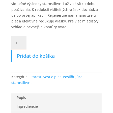
viditeľné výsledky starostlivosti už za krátku dobu
používania. K redukcii viditeľných vrások dochádza
už po prvej aplikácii. Regeneruje namáhanú zrelú
pleť a efektívne redukuje vrásky. Pre viac mladistvý
vzhľad a pevnejšie kontúry tváre.
množstvo
ANTI-
AGING
Pridať do košíka
REVITALIZÉR
intenzívne
sérum
pre
Kategórie:
Starostlivosť o pleť
,
Posilňujúca
zrelú
starostlivosť
pleť
15
ml
Popis
Ingrediencie