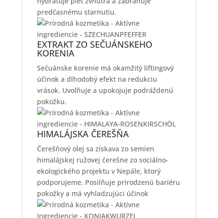
hydratuje pleť zvnútra a zabraňuje
predčasnému starnutiu.
EXTRAKT ZO SEČUÁNSKEHO
KORENIA
Sečuánske korenie má okamžitý liftingový
účinok a dlhodobý efekt na redukciu
vrások. Uvoľňuje a upokojuje podráždenú
pokožku.
HIMALÁJSKA ČEREŠŇA
Čerešňový olej sa získava zo semien
himalájskej ružovej čerešne zo sociálno-
ekologického projektu v Nepále, ktorý
podporujeme. Posilňuje prirodzenú bariéru
pokožky a má vyhladzujúci účinok